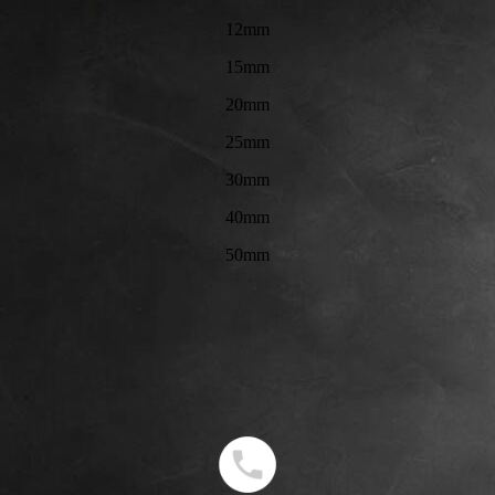
12mm
15mm
20mm
25mm
30mm
40mm
50mm