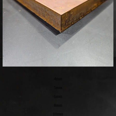
4mm
5mm
6mm
8mm
10mm