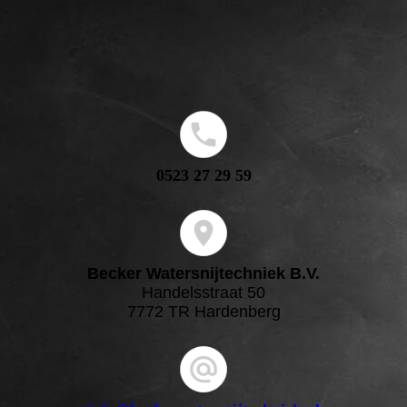
0523 27 29 59
Becker Watersnijtechniek B.V.
Handelsstraat 50
7772 TR Hardenberg